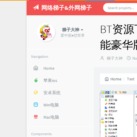
网络梯子&外网梯子
BT资源下
梯子大神
爱中国●怼世界
能豪华
Navigation
Author：
发
梯子大神
No
布
Home
时
间
Home
Text
苹果ios
安卓系统
Win电脑
Mac电脑
Components