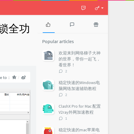
 解锁全功
P
L
R
o
a
a
Popular articles
p
t
n
u
e
d
欢迎来到网络梯子大神
l
s
o
：
的世界，带你一起飞，
a
t
m
看世界！
r
c
a
评
2
a
o
r
论
re to：
r
m
t
数：
稳定快速的Windows电
t
m
i
脑网络加速辅助教程
i
e
c
评
2
c
n
l
论
l
t
e
数：
ClashX Pro for Mac 配置
e
s
s
V2ray外网加速教程
s
评
1
论
数：
稳定快速的mac苹果电