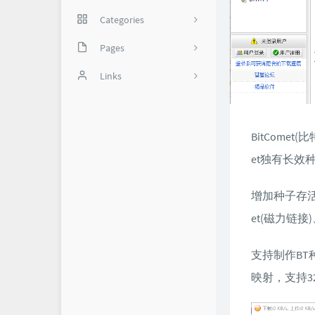
Categories
网络技巧
Pages
35
实用软件
备份页
Links
我是谁？
怼世界-舔狗日记
1
关于我
BitCome
et独有长效
增加种子存活率。
et(磁力链接
支持制作BT
映射，支持