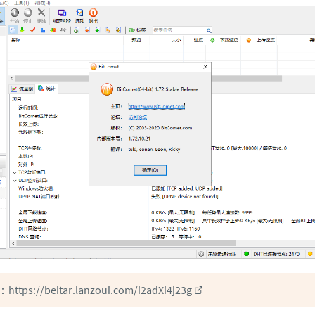
：
https://beitar.lanzoui.com/i2adXi4j23g