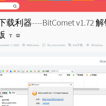
载利器----BitComet v1.72
版
Categories
vember 7, 2020
4491views
No comments
414字数
Windows
：
Sha