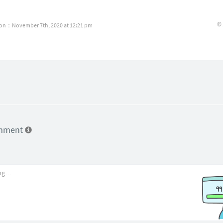
©
ion：November 7th, 2020 at 12:21 pm
omment