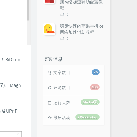
脑网络加速辅助配置教
程
评
0
论
数：
稳定快速的苹果手机ios
网络加速辅助教程
评
0
论
数：
博客信息
BitCom
文章数目
76
议)、Magn
评论数目
138
运行天数
6年164天
UPnP
最后活动
2 Weeks Ago