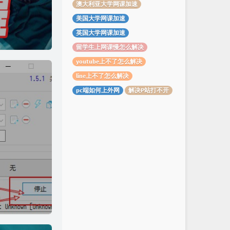
澳大利亚大学网课加速
美国大学网课加速
英国大学网课加速
留学生上网课慢怎么解决
youtube上不了怎么解决
line上不了怎么解决
pc端如何上外网
解决P站打不开