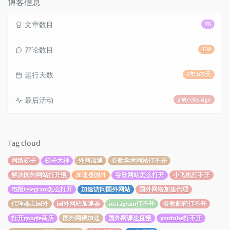
博客信息
文章数目
76
评论数目
138
运行天数
6年165天
最后活动
2 Weeks Ago
Tag cloud
网络梯子
梯子大神
外网加速
谷歌学术网站打不开
解决国外网站打开慢
加速器国外
谷歌网站怎么打开
小飞机打不开
电报telegram怎么打开
加速访问国外网站
国外网络加速代理
代理器上国外
国外网站加速器
instagram打不开
谷歌邮箱打不开
打开google商店
国外网课加速
国外网课速度慢
youtube打不开