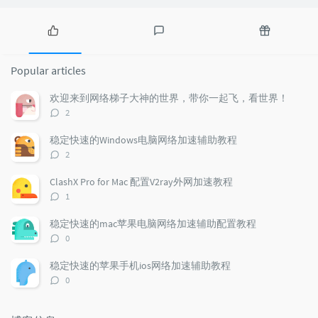
P
L
R
o
a
a
Popular articles
p
t
n
u
e
d
欢迎来到网络梯子大神的世界，带你一起飞，看世界！
l
s
o
评
2
a
t
m
论
r
c
a
数：
稳定快速的Windows电脑网络加速辅助教程
a
o
r
评
2
r
m
t
论
t
m
i
数：
ClashX Pro for Mac 配置V2ray外网加速教程
i
e
c
评
1
c
n
l
论
l
数：
t
e
稳定快速的mac苹果电脑网络加速辅助配置教程
e
s
s
评
0
s
论
数：
稳定快速的苹果手机ios网络加速辅助教程
评
0
论
数：