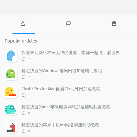
P
L
R
o
a
a
Popular articles
p
t
n
u
e
d
欢迎来到网络梯子大神的世界，带你一起飞，看世界！
l
s
o
评
2
a
t
m
论
r
c
a
数：
稳定快速的Windows电脑网络加速辅助教程
a
o
r
评
2
r
m
t
论
t
m
i
数：
ClashX Pro for Mac 配置V2ray外网加速教程
i
e
c
评
1
c
n
l
论
l
数：
t
e
稳定快速的mac苹果电脑网络加速辅助配置教程
e
s
s
评
0
s
论
数：
稳定快速的苹果手机ios网络加速辅助教程
评
0
论