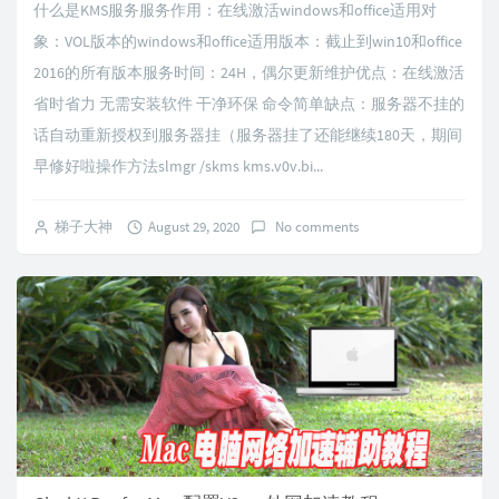
什么是KMS服务服务作用：在线激活windows和office适用对
象：VOL版本的windows和office适用版本：截止到win10和office
2016的所有版本服务时间：24H，偶尔更新维护优点：在线激活
省时省力 无需安装软件 干净环保 命令简单缺点：服务器不挂的
话自动重新授权到服务器挂（服务器挂了还能继续180天，期间
早修好啦操作方法slmgr /skms kms.v0v.bi...
梯子大神
August 29, 2020
No comments