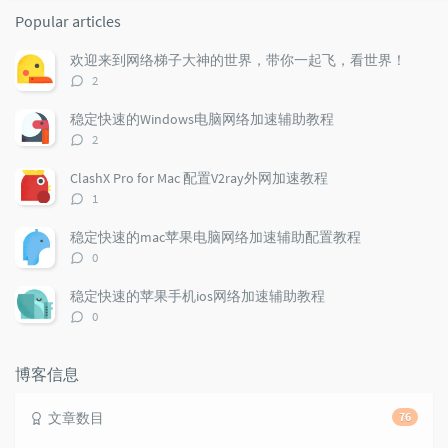
o
a
a
Popular articles
p
t
n
u
e
d
欢迎来到网络梯子大神的世界，带你一起飞，看世界！
l
s
o
评
2
a
t
m
论
r
c
a
数：
稳定快速的Windows电脑网络加速辅助教程
a
o
r
评
2
r
m
t
论
t
m
i
数：
ClashX Pro for Mac 配置V2ray外网加速教程
i
e
c
评
1
c
n
l
论
l
数：
t
e
稳定快速的mac苹果电脑网络加速辅助配置教程
e
s
s
评
0
s
论
数：
稳定快速的苹果手机ios网络加速辅助教程
评
0
论
数：
博客信息
文章数目
76