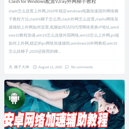
Clash for Windows配置V2ray外网梯子教程
clash怎么设置上外网,2020年稳定windows电脑加速国外网络梯
子教程方法,clashX梯子怎么用,clash外网怎么设置,clashx网络加
速辅助上外网如何设置,电脑如何访问代理网络更换IP地址,wind
ows10教程加速,win10怎么连接外国网络,win10怎么上外网,pc端
如何上外网,稳定的pc网络加速辅助,windows10外网教程,win10
怎么挂梯子,2020还能用的梯...
梯子大神
August 11, 2020
No comments