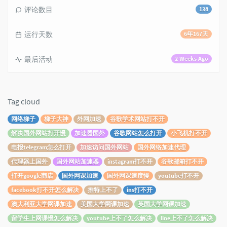
评论数目
138
运行天数
6年167天
最后活动
2 Weeks Ago
Tag cloud
网络梯子
梯子大神
外网加速
谷歌学术网站打不开
解决国外网站打开慢
加速器国外
谷歌网站怎么打开
小飞机打不开
电报telegram怎么打开
加速访问国外网站
国外网络加速代理
代理器上国外
国外网站加速器
instagram打不开
谷歌邮箱打不开
打开google商店
国外网课加速
国外网课速度慢
youtube打不开
facebook打不开怎么解决
推特上不了
ins打不开
澳大利亚大学网课加速
美国大学网课加速
英国大学网课加速
留学生上网课慢怎么解决
youtube上不了怎么解决
line上不了怎么解决