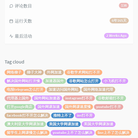
评论数目
138
运行天数
6年165天
最后活动
2 Weeks Ago
Tag cloud
网络梯子
梯子大神
外网加速
谷歌学术网站打不开
解决国外网站打开慢
加速器国外
谷歌网站怎么打开
小飞机打不开
电报telegram怎么打开
加速访问国外网站
国外网络加速代理
代理器上国外
国外网站加速器
instagram打不开
谷歌邮箱打不开
打开google商店
国外网课加速
国外网课速度慢
youtube打不开
facebook打不开怎么解决
推特上不了
ins打不开
澳大利亚大学网课加速
美国大学网课加速
英国大学网课加速
留学生上网课慢怎么解决
youtube上不了怎么解决
line上不了怎么解决