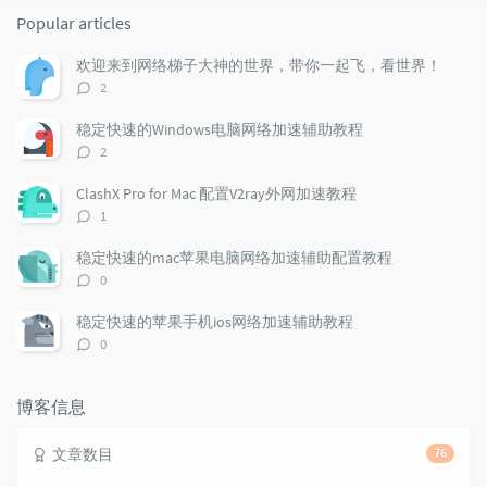
o
a
a
Popular articles
p
t
n
u
e
d
欢迎来到网络梯子大神的世界，带你一起飞，看世界！
l
s
o
评
2
a
t
m
论
r
c
a
数：
稳定快速的Windows电脑网络加速辅助教程
a
o
r
评
2
r
m
t
论
t
m
i
数：
ClashX Pro for Mac 配置V2ray外网加速教程
i
e
c
评
1
c
n
l
论
l
数：
t
e
稳定快速的mac苹果电脑网络加速辅助配置教程
e
s
s
评
0
s
论
数：
稳定快速的苹果手机ios网络加速辅助教程
评
0
论
数：
博客信息
文章数目
76