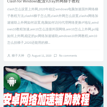
Clash for Windows配置V2ray外网梯子教程
clash怎么设置上外网,2020年稳定windows电脑加速国外网络梯
子教程方法,clashX梯子怎么用,clash外网怎么设置,clashx网络加
速辅助上外网如何设置,电脑如何访问代理网络更换IP地址,wind
ows10教程加速,win10怎么连接外国网络,win10怎么上外网,pc端
如何上外网,稳定的pc网络加速辅助,windows10外网教程,win10
怎么挂梯子,2020还能用的梯...
梯子大神
August 11, 2020
No comments