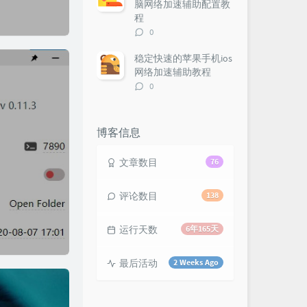
脑网络加速辅助配置教
程
评
0
论
数：
稳定快速的苹果手机ios
网络加速辅助教程
评
0
论
数：
博客信息
文章数目
76
评论数目
138
运行天数
6年165天
最后活动
2 Weeks Ago