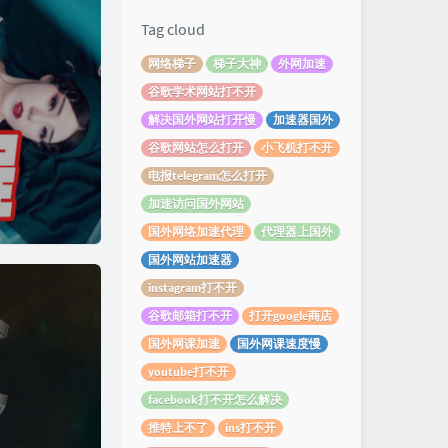
Tag cloud
网络梯子
梯子大神
外网加速
谷歌学术网站打不开
解决国外网站打开慢
加速器国外
谷歌网站怎么打开
小飞机打不开
电报telegram怎么打开
加速访问国外网站
国外网络加速代理
代理器上国外
国外网站加速器
instagram打不开
谷歌邮箱打不开
打开google商店
国外网课加速
国外网课速度慢
youtube打不开
facebook打不开怎么解决
推特上不了
ins打不开