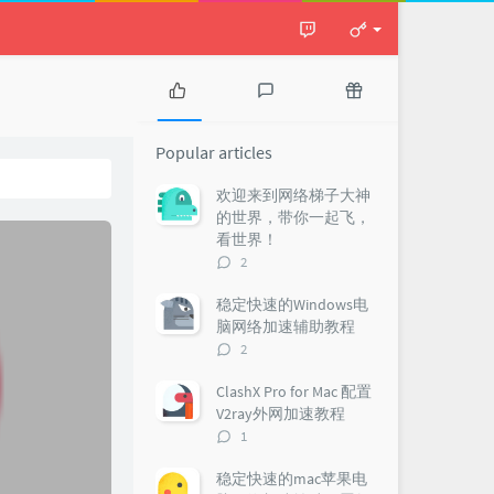
P
L
R
o
a
a
Popular articles
p
t
n
u
e
d
欢迎来到网络梯子大神
l
s
o
的世界，带你一起飞，
a
t
m
看世界！
r
c
a
评
2
a
o
r
论
r
m
t
数：
稳定快速的Windows电
t
m
i
脑网络加速辅助教程
i
e
c
评
2
c
n
l
论
l
t
e
数：
ClashX Pro for Mac 配置
e
s
s
V2ray外网加速教程
s
评
1
论
数：
稳定快速的mac苹果电