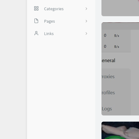
Categories
网络技巧
Pages
35
实用软件
备份页
Links
我是谁？
怼世界-舔狗日记
1
关于我