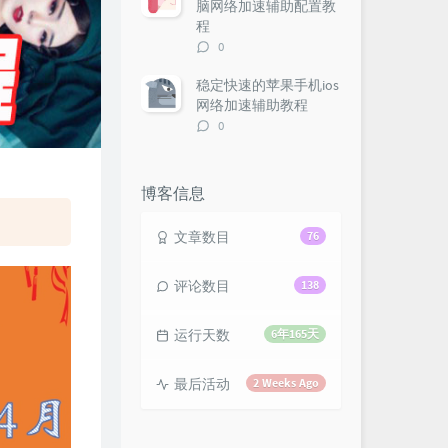
脑网络加速辅助配置教
程
评
0
论
数：
稳定快速的苹果手机ios
网络加速辅助教程
评
0
论
数：
博客信息
文章数目
76
评论数目
138
运行天数
6年165天
最后活动
2 Weeks Ago