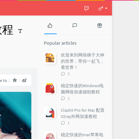
教程
P
L
R
o
a
a
Popular articles
p
t
n
u
e
d
欢迎来到网络梯子大神
l
s
o
的世界，带你一起飞，
a
t
m
看世界！
r
c
a
评
2
a
o
r
论
re to：
r
m
t
数：
稳定快速的Windows电
t
m
i
脑网络加速辅助教程
i
e
c
评
2
c
n
l
论
l
t
e
数：
ClashX Pro for Mac 配置
e
s
s
V2ray外网加速教程
s
评
1
论
数：
稳定快速的mac苹果电