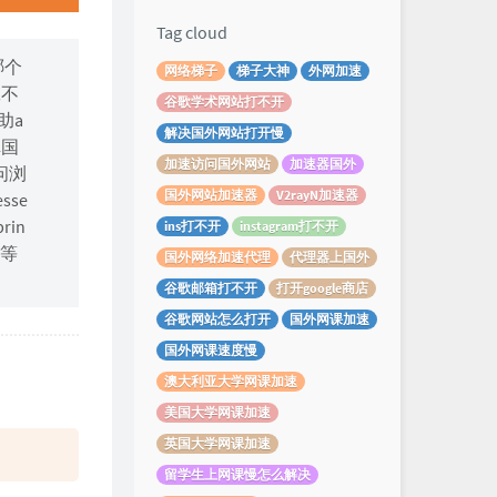
Tag cloud
哪个
网络梯子
梯子大神
外网加速
,不
谷歌学术网站打不开
助a
解决国外网站打开慢
卓国
加速访问国外网站
加速器国外
问浏
国外网站加速器
V2rayN加速器
esse
rin
ins打不开
instagram打不开
陆等
国外网络加速代理
代理器上国外
谷歌邮箱打不开
打开google商店
谷歌网站怎么打开
国外网课加速
国外网课速度慢
澳大利亚大学网课加速
美国大学网课加速
英国大学网课加速
留学生上网课慢怎么解决