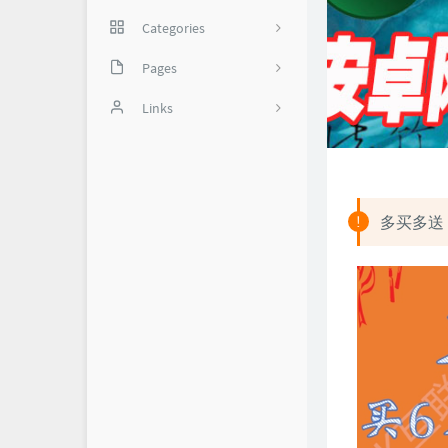
Categories
网络技巧
Pages
35
实用软件
备份页
Links
我是谁？
怼世界-舔狗日记
1
关于我
多买多送