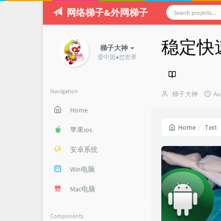
网络梯子&外网梯子
稳定快
梯子大神
爱中国●怼世界
Navigation
Author：
发
梯子大神
Au
布
Home
时
间
Home
Text
苹果ios
安卓系统
Win电脑
Mac电脑
Components