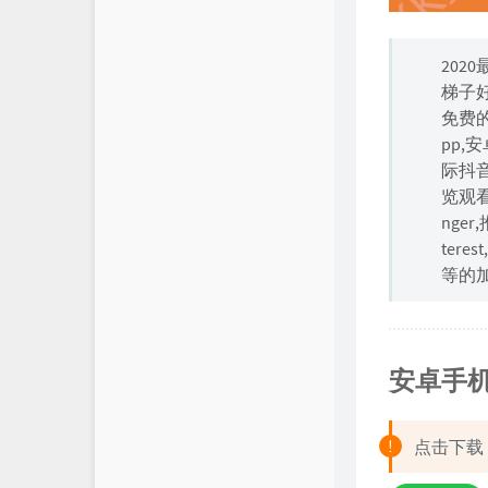
202
梯子
免费
pp,
际抖音
览观看常用
nger
tere
等的
安卓手
点击下载，