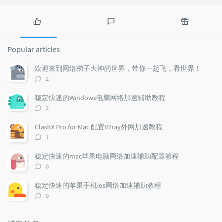
P
L
R
o
a
a
Popular articles
p
t
n
u
e
d
欢迎来到网络梯子大神的世界，带你一起飞，看世界！
l
s
o
评
2
a
t
m
论
r
c
a
数：
稳定快速的Windows电脑网络加速辅助教程
a
o
r
评
2
r
m
t
论
t
m
i
数：
ClashX Pro for Mac 配置V2ray外网加速教程
i
e
c
评
1
c
n
l
论
l
数：
t
e
稳定快速的mac苹果电脑网络加速辅助配置教程
e
s
s
评
0
s
论
数：
稳定快速的苹果手机ios网络加速辅助教程
评
0
论
数：