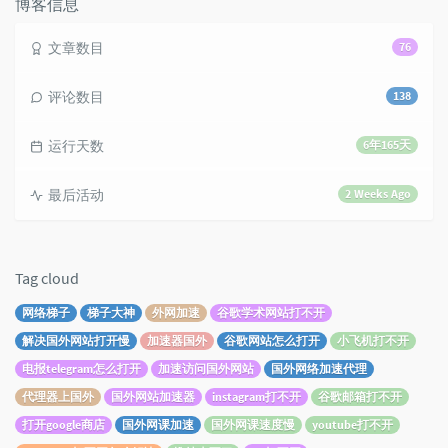
博客信息
文章数目
76
评论数目
138
运行天数
6年165天
最后活动
2 Weeks Ago
Tag cloud
网络梯子
梯子大神
外网加速
谷歌学术网站打不开
解决国外网站打开慢
加速器国外
谷歌网站怎么打开
小飞机打不开
电报telegram怎么打开
加速访问国外网站
国外网络加速代理
代理器上国外
国外网站加速器
instagram打不开
谷歌邮箱打不开
打开google商店
国外网课加速
国外网课速度慢
youtube打不开