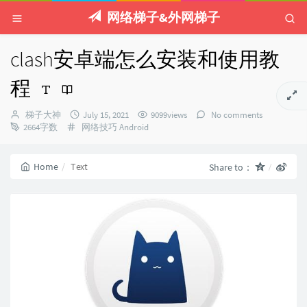
网络梯子&外网梯子
clash安卓端怎么安装和使用教
程
Author：
发
梯子大神
July 15, 2021
9099views
No comments
Categories：
布
2664字数
网络技巧
Android
时
间：
Home
Text
Share to：