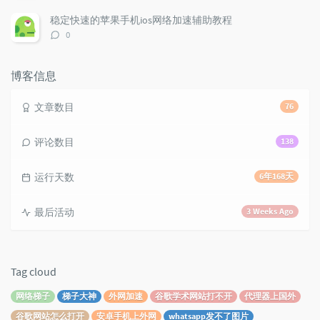
s
论
数：
稳定快速的苹果手机ios网络加速辅助教程
评
0
论
数：
博客信息
文章数目
76
评论数目
138
运行天数
6年168天
最后活动
3 Weeks Ago
Tag cloud
网络梯子
梯子大神
外网加速
谷歌学术网站打不开
代理器上国外
谷歌网站怎么打开
安卓手机上外网
whatsapp发不了图片