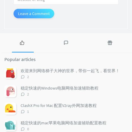
Leave a Comment
P
L
R
o
a
a
Popular articles
p
t
n
u
e
d
欢迎来到网络梯子大神的世界，带你一起飞，看世界！
l
s
o
评
2
a
t
m
论
r
c
a
数：
稳定快速的Windows电脑网络加速辅助教程
a
o
r
评
2
r
m
t
论
t
m
i
数：
ClashX Pro for Mac 配置V2ray外网加速教程
i
e
c
评
1
c
n
l
论
l
数：
t
e
稳定快速的mac苹果电脑网络加速辅助配置教程
e
s
s
评
0