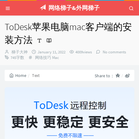
网络梯子&外网梯子
ToDesk苹果电脑mac客户端的安
装方法
Author：
发
梯子大神
January 11, 2022
4009views
No comments
Categories：
布
745字数
网络技巧
Mac
时
间：
Home
Text
Share to：