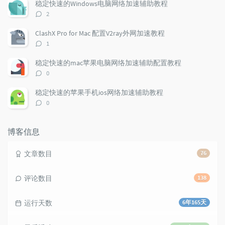
r
c
a
数：
稳定快速的Windows电脑网络加速辅助教程
a
o
r
评
2
r
m
t
论
t
m
i
数：
ClashX Pro for Mac 配置V2ray外网加速教程
i
e
c
评
1
c
n
l
论
l
数：
t
e
稳定快速的mac苹果电脑网络加速辅助配置教程
e
s
s
评
0
s
论
数：
稳定快速的苹果手机ios网络加速辅助教程
评
0
论
数：
博客信息
文章数目
76
评论数目
138
运行天数
6年165天