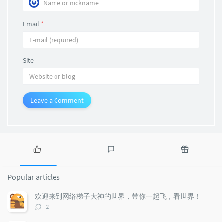
Email
*
Site
Leave a Comment
P
L
R
o
a
a
Popular articles
p
t
n
u
e
d
欢迎来到网络梯子大神的世界，带你一起飞，看世界！
l
s
o
评
2
a
t
m
论