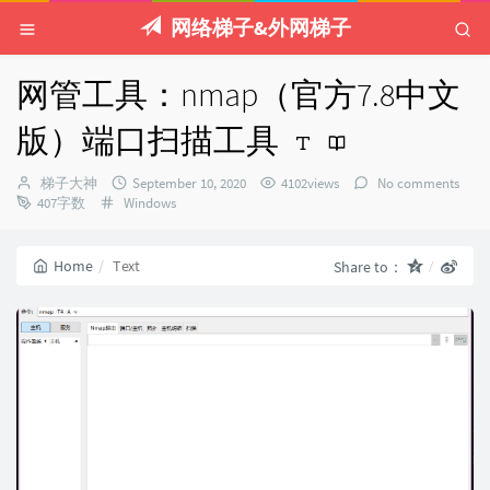
网络梯子&外网梯子
网管工具：nmap（官方7.8中文
版）端口扫描工具
Author：
发
梯子大神
September 10, 2020
4102views
No comments
Categories：
布
407字数
Windows
时
间：
Home
Text
Share to：