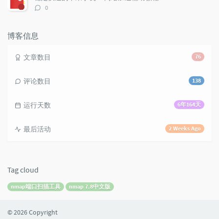
评
0
论
数：
博客信息
文章数目
76
评论数目
138
运行天数
6年164天
最后活动
2 Weeks Ago
Tag cloud
nmap端口扫描工具
nmap 7.8中文版
© 2026 Copyright