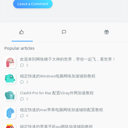
Leave a Comment
P
L
R
o
a
a
Popular articles
p
t
n
u
e
d
欢迎来到网络梯子大神的世界，带你一起飞，看世界！
l
s
o
评
2
a
t
m
论
r
c
a
数：
稳定快速的Windows电脑网络加速辅助教程
a
o
r
评
2
r
m
t
论
t
m
i
数：
ClashX Pro for Mac 配置V2ray外网加速教程
i
e
c
评
1
c
n
l
论
l
数：
t
e
稳定快速的mac苹果电脑网络加速辅助配置教程
e
s
s
评
0
s
论
数：
稳定快速的苹果手机ios网络加速辅助教程