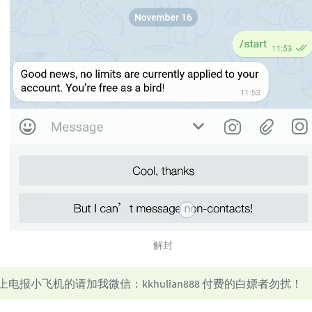
解封
电报小飞机的请加我微信：kkhulian888 付费的白嫖者勿扰！