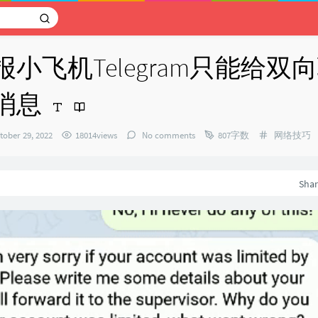
小飞机Telegram只能给双
消息
Categories
tober 29, 2022
18014views
No comments
807字数
网络技巧
：
Sha