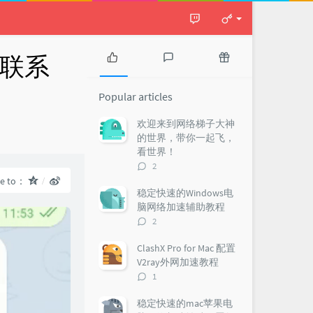
向联系
P
L
R
o
a
a
Popular articles
p
t
n
u
e
d
欢迎来到网络梯子大神
l
s
o
：
的世界，带你一起飞，
a
t
m
看世界！
r
c
a
评
2
a
o
r
论
re to：
r
m
t
数：
稳定快速的Windows电
t
m
i
脑网络加速辅助教程
i
e
c
评
2
c
n
l
论
l
t
e
数：
ClashX Pro for Mac 配置
e
s
s
V2ray外网加速教程
s
评
1
论
数：
稳定快速的mac苹果电