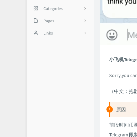
Categories
网络技巧
Pages
35
实用软件
备份页
Links
我是谁？
怼世界-舔狗日记
1
关于我
小飞机Tel
Sorry,you can
（中文：抱
原因
前段时间币圈
Telegra