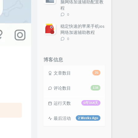
脑网络加速辅助配置教
程
评
0
论
数：
稳定快速的苹果手机ios
网络加速辅助教程
评
0
论
数：
博客信息
文章数目
76
评论数目
138
运行天数
6年164天
最后活动
2 Weeks Ago