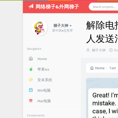
网络梯子&外网梯子
解除电报
梯子大神
爱中国●怼世界
人发送
Navigation
Author：
发
梯子大神
Oc
布
Home
时
间
Home
Text
苹果ios
安卓系统
Win电脑
Mac电脑
Components