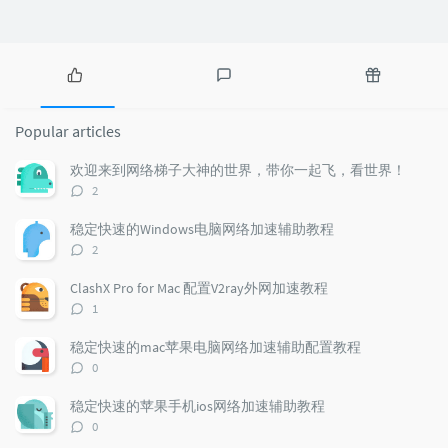
P
L
R
o
a
a
Popular articles
p
t
n
u
e
d
欢迎来到网络梯子大神的世界，带你一起飞，看世界！
l
s
o
评
2
a
t
m
论
r
c
a
数：
稳定快速的Windows电脑网络加速辅助教程
a
o
r
评
2
r
m
t
论
t
m
i
数：
ClashX Pro for Mac 配置V2ray外网加速教程
i
e
c
评
1
c
n
l
论
l
数：
t
e
稳定快速的mac苹果电脑网络加速辅助配置教程
e
s
s
评
0
s
论
数：
稳定快速的苹果手机ios网络加速辅助教程
评
0
论