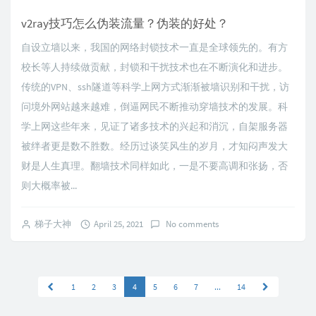
v2ray技巧怎么伪装流量？伪装的好处？
自设立墙以来，我国的网络封锁技术一直是全球领先的。有方
校长等人持续做贡献，封锁和干扰技术也在不断演化和进步。
传统的VPN、ssh隧道等科学上网方式渐渐被墙识别和干扰，访
问境外网站越来越难，倒逼网民不断推动穿墙技术的发展。科
学上网这些年来，见证了诸多技术的兴起和消沉，自架服务器
被绊者更是数不胜数。经历过谈笑风生的岁月，才知闷声发大
财是人生真理。翻墙技术同样如此，一是不要高调和张扬，否
则大概率被...
梯子大神
April 25, 2021
No comments
1
2
3
4
5
6
7
...
14