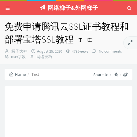
网络梯子&外网梯子
免费申请腾讯云SSL证书教程和
部署宝塔SSL教程
Author：
发
梯子大神
August 25, 2020
4795views
No comments
Categories：
布
1649字数
网络技巧
时
间：
Home
Text
Share to：