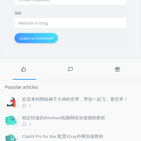
Site
Leave a Comment
P
L
R
o
a
a
Popular articles
p
t
n
u
e
d
欢迎来到网络梯子大神的世界，带你一起飞，看世界！
l
s
o
评
2
a
t
m
论
r
c
a
数：
稳定快速的Windows电脑网络加速辅助教程
a
o
r
评
2
r
m
t
论
t
m
i
数：
ClashX Pro for Mac 配置V2ray外网加速教程
i
e
c