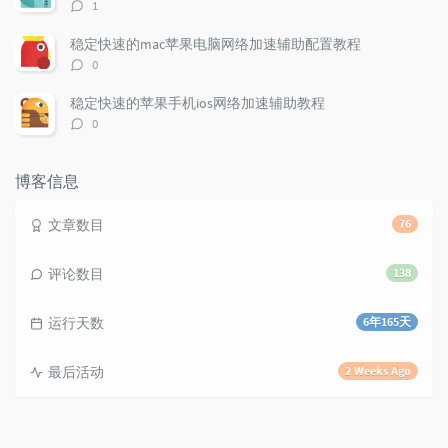
评
1
c
n
l
论
l
数：
t
e
稳定快速的mac苹果电脑网络加速辅助配置教程
e
s
s
评
0
s
论
数：
稳定快速的苹果手机ios网络加速辅助教程
评
0
论
数：
博客信息
文章数目
76
评论数目
138
运行天数
6年165天
最后活动
2 Weeks Ago