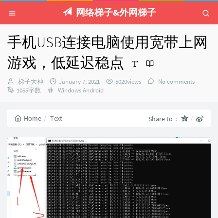
网络梯子&外网梯子
手机USB连接电脑使用宽带上网
游戏，低延迟稳点
Author：
发
梯子大神
January 7, 2021
5020views
No comments
Categories：
布
1055字数
Windows
Android
时
间：
Home
Text
Share to：