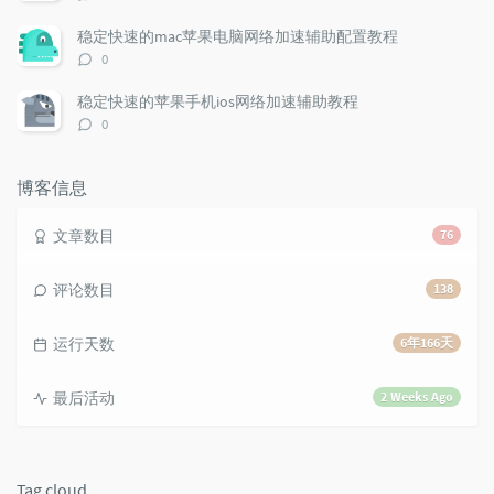
c
n
l
论
l
数：
t
e
稳定快速的mac苹果电脑网络加速辅助配置教程
e
s
s
评
0
s
论
数：
稳定快速的苹果手机ios网络加速辅助教程
评
0
论
数：
博客信息
文章数目
76
评论数目
138
运行天数
6年166天
最后活动
2 Weeks Ago
Tag cloud