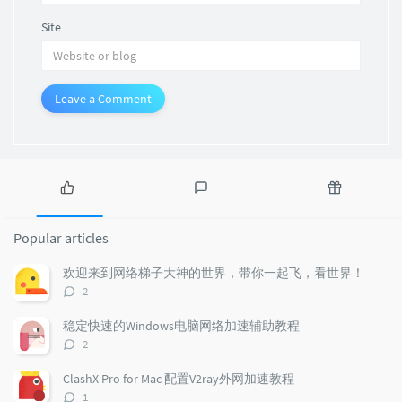
Site
Leave a Comment
P
L
R
o
a
a
Popular articles
p
t
n
u
e
d
欢迎来到网络梯子大神的世界，带你一起飞，看世界！
l
s
o
评
2
a
t
m
论
r
c
a
数：
稳定快速的Windows电脑网络加速辅助教程
a
o
r
评
2
r
m
t
论
t
m
i
数：
ClashX Pro for Mac 配置V2ray外网加速教程
i
e
c
评
1