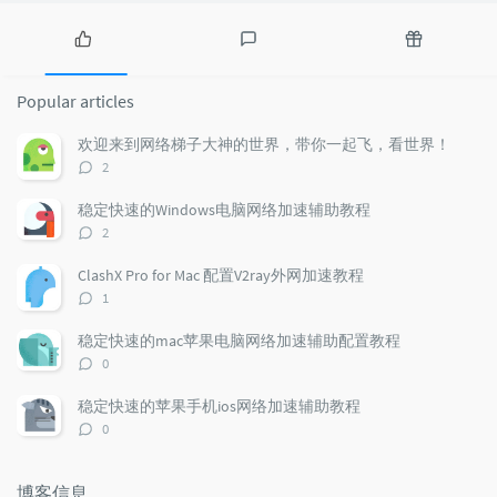
P
L
R
o
a
a
Popular articles
p
t
n
u
e
d
欢迎来到网络梯子大神的世界，带你一起飞，看世界！
l
s
o
评
2
a
t
m
论
r
c
a
数：
稳定快速的Windows电脑网络加速辅助教程
a
o
r
评
2
r
m
t
论
t
m
i
数：
ClashX Pro for Mac 配置V2ray外网加速教程
i
e
c
评
1
c
n
l
论
l
数：
t
e
稳定快速的mac苹果电脑网络加速辅助配置教程
e
s
s
评
0
s
论
数：
稳定快速的苹果手机ios网络加速辅助教程
评
0
论
数：
博客信息