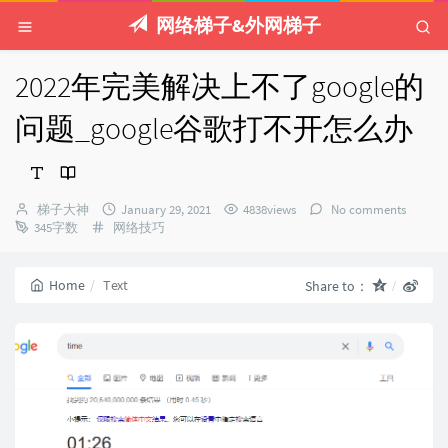
网络梯子&外网梯子
2022年完美解决上不了google的
问题_google谷歌打不开怎么办
Author：
发
梯子大神
January 29, 2021
4838views
No comments
Categories：
布
345字数
网络技巧
时
间：
Home
Text
Share to：